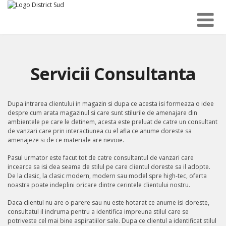
Servicii Consultanta
Dupa intrarea clientului in magazin si dupa ce acesta isi formeaza o idee
despre cum arata magazinul si care sunt stilurile de amenajare din
ambientele pe care le detinem, acesta este preluat de catre un consultant
de vanzari care prin interactiunea cu el afla ce anume doreste sa
amenajeze si de ce materiale are nevoie.
Pasul urmator este facut tot de catre consultantul de vanzari care
incearca sa isi dea seama de stilul pe care clientul doreste sa il adopte.
De la clasic, la clasic modern, modern sau model spre high-tec, oferta
noastra poate indeplini oricare dintre cerintele clientului nostru.
Daca clientul nu are o parere sau nu este hotarat ce anume isi doreste,
consultatul il indruma pentru a identifica impreuna stilul care se
potriveste cel mai bine aspiratiilor sale. Dupa ce clientul a identificat stilul