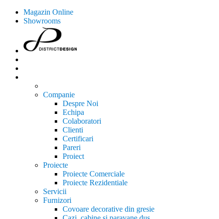
Magazin Online
Showrooms
Companie
Despre Noi
Echipa
Colaboratori
Clienti
Certificari
Pareri
Proiect
Proiecte
Proiecte Comerciale
Proiecte Rezidentiale
Servicii
Furnizori
Covoare decorative din gresie
Cazi, cabine si paravane dus