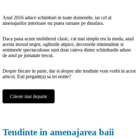
Anul 2016 aduce schimbari in toate domeniile, iar cel al
amenajarilor interioare nu putea ramane pe dinafara.
Daca pana acum mobilierul clasic, cat mai simplu era la moda, anul
acesta inoxul negru, oglinzile atipice, decorurile minimaliste si
semineele spectaculoase sunt doar cateva dintre schimbarile aduse
de anul pe jumatate trecut.
Despre fiecare in parte, dar si despre alte tendinte vom vorbi in acest
articol. Esti pregatit(a) sa iei notite?
Citeste mai departe
„Amenajari interioare in tendintele anului 201
Tendinte in amenajarea baii