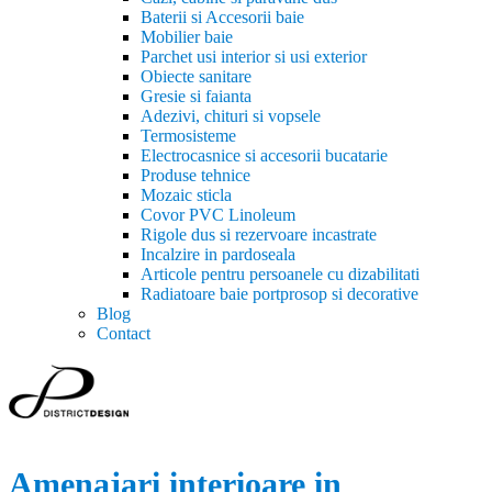
Baterii si Accesorii baie
Mobilier baie
Parchet usi interior si usi exterior
Obiecte sanitare
Gresie si faianta
Adezivi, chituri si vopsele
Termosisteme
Electrocasnice si accesorii bucatarie
Produse tehnice
Mozaic sticla
Covor PVC Linoleum
Rigole dus si rezervoare incastrate
Incalzire in pardoseala
Articole pentru persoanele cu dizabilitati
Radiatoare baie portprosop si decorative
Blog
Contact
Amenajari interioare in